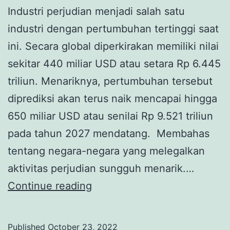
Industri perjudian menjadi salah satu
industri dengan pertumbuhan tertinggi saat
ini. Secara global diperkirakan memiliki nilai
sekitar 440 miliar USD atau setara Rp 6.445
triliun. Menariknya, pertumbuhan tersebut
diprediksi akan terus naik mencapai hingga
650 miliar USD atau senilai Rp 9.521 triliun
pada tahun 2027 mendatang. Membahas
tentang negara-negara yang melegalkan
aktivitas perjudian sungguh menarik.…
Daftar
Continue reading
Negara
Omset
Published
October 23, 2022