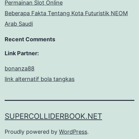
Permainan Slot Online
Beberapa Fakta Tentang Kota Futuristik NEOM
Arab Saudi
Recent Comments
Link Partner:
bonanza88
link alternatif bola tangkas
SUPERCOLLIDERBOOK.NET
Proudly powered by
WordPress
.