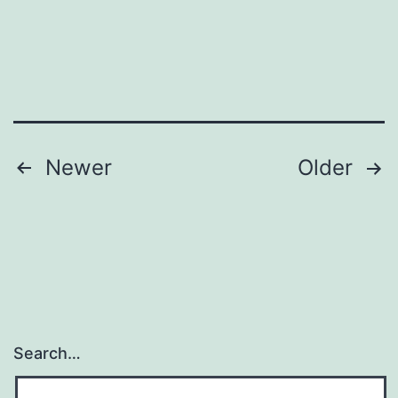
Digital
Posts
Newer
Older
navigation
Search…