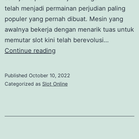
telah menjadi permainan perjudian paling
populer yang pernah dibuat. Mesin yang
awalnya bekerja dengan menarik tuas untuk
memutar slot kini telah berevolusi…
Evolusi
Continue reading
Slot
Online
Published
October 10, 2022
dari
Categorized as
Slot Online
Masa
ke
Masa
Part
2