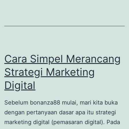
Online
Cara Simpel Merancang
Strategi Marketing
Digital
Sebelum bonanza88 mulai, mari kita buka
dengan pertanyaan dasar apa itu strategi
marketing digital (pemasaran digital). Pada