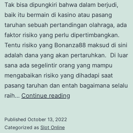
Tak bisa dipungkiri bahwa dalam berjudi,
baik itu bermain di kasino atau pasang
taruhan sebuah pertandingan olahraga, ada
faktor risiko yang perlu dipertimbangkan.
Tentu risiko yang Bonanza88 maksud di sini
adalah dana yang akan pertaruhkan. Di luar
sana ada segelintir orang yang mampu
mengabaikan risiko yang dihadapi saat
pasang taruhan dan entah bagaimana selalu
Kebiasaan
raih…
Continue reading
Buruk
yang
Published
October 13, 2022
Harus
Categorized as
Slot Online