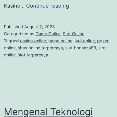
Efek
Kasino…
Continue reading
Dari
Kebiasaan
Published
August 2, 2023
Spekulatif
Categorized as
Game Online
,
Slot Online
dan
Tagged
casino online
,
game online
,
judi online
,
poker
online
,
situs online terpercaya
,
slot bonanza88
,
slot
Beresiko
online
,
slot terpercaya
Pada
Permainan
Casino
Online
Mengenal Teknologi