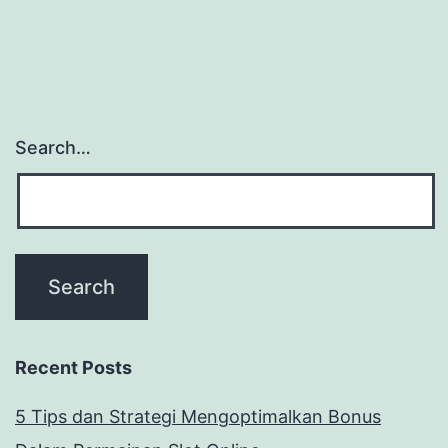
Search…
Recent Posts
5 Tips dan Strategi Mengoptimalkan Bonus