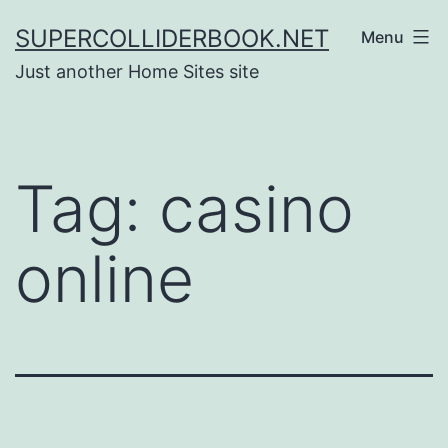
Skip
SUPERCOLLIDERBOOK.NET
Menu
to
Just another Home Sites site
content
Tag:
casino
online