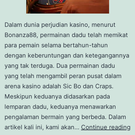
Dalam dunia perjudian kasino, menurut
Bonanza88, permainan dadu telah memikat
para pemain selama bertahun-tahun
dengan keberuntungan dan ketegangannya
yang tak terduga. Dua permainan dadu
yang telah mengambil peran pusat dalam
arena kasino adalah Sic Bo dan Craps.
Meskipun keduanya didasarkan pada
lemparan dadu, keduanya menawarkan
pengalaman bermain yang berbeda. Dalam
S
artikel kali ini, kami akan…
Continue reading