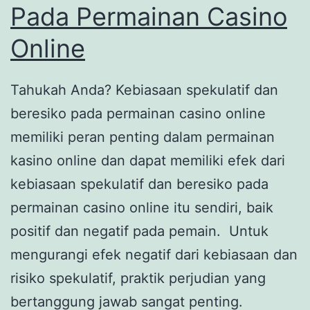
Pada Permainan Casino
Online
Tahukah Anda? Kebiasaan spekulatif dan
beresiko pada permainan casino online
memiliki peran penting dalam permainan
kasino online dan dapat memiliki efek dari
kebiasaan spekulatif dan beresiko pada
permainan casino online itu sendiri, baik
positif dan negatif pada pemain. Untuk
mengurangi efek negatif dari kebiasaan dan
risiko spekulatif, praktik perjudian yang
bertanggung jawab sangat penting.