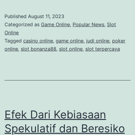
B
V
Published
August 11, 2023
C
Categorized as
Game Online
,
Popular News
,
Slot
–
Online
Tagged
casino online
,
game online
,
judi online
,
poker
P
online
,
slot bonanza88
,
slot online
,
slot terpercaya
2
P
D
Y
P
Efek Dari Kebiasaan
Spekulatif dan Beresiko