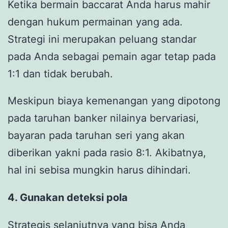
Ketika bermain baccarat Anda harus mahir
dengan hukum permainan yang ada.
Strategi ini merupakan peluang standar
pada Anda sebagai pemain agar tetap pada
1:1 dan tidak berubah.
Meskipun biaya kemenangan yang dipotong
pada taruhan banker nilainya bervariasi,
bayaran pada taruhan seri yang akan
diberikan yakni pada rasio 8:1. Akibatnya,
hal ini sebisa mungkin harus dihindari.
4. Gunakan deteksi pola
Strategis selanjutnya yang bisa Anda