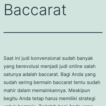
Baccarat
Saat ini judi konvensional sudah banyak
yang berevolusi menjadi judi online salah
satunya adalah baccarat. Bagi Anda yang
sudah sering bermain baccarat tentu sudah
mahir dalam memainkannya. Meskipun
begitu Anda tetap harus memiliki strategi