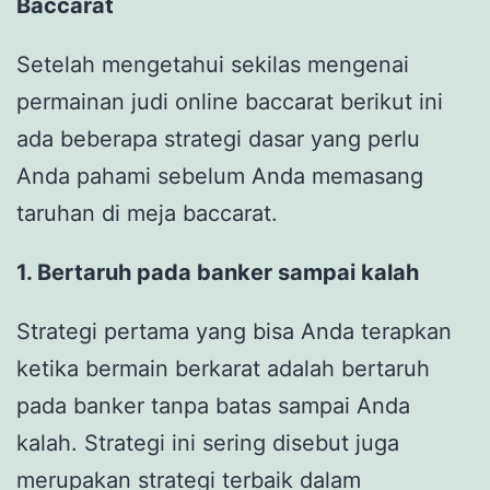
Baccarat
Setelah mengetahui sekilas mengenai
permainan judi online baccarat berikut ini
ada beberapa strategi dasar yang perlu
Anda pahami sebelum Anda memasang
taruhan di meja baccarat.
1. Bertaruh pada banker sampai kalah
Strategi pertama yang bisa Anda terapkan
ketika bermain berkarat adalah bertaruh
pada banker tanpa batas sampai Anda
kalah. Strategi ini sering disebut juga
merupakan strategi terbaik dalam