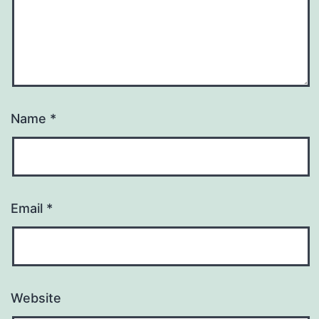
Name
*
Email
*
Website