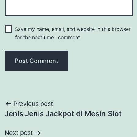
Save my name, email, and website in this browser
for the next time I comment.
Post
Previous post
Jenis Jenis Jackpot di Mesin Slot
navigation
Next post