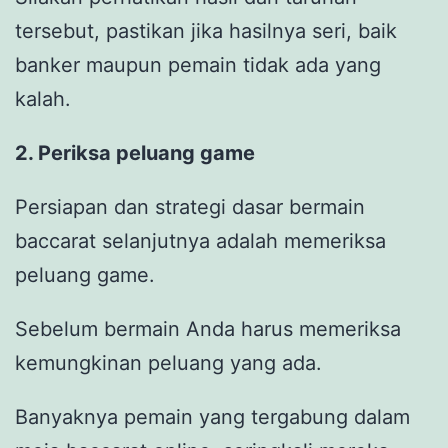
tersebut, pastikan jika hasilnya seri, baik
banker maupun pemain tidak ada yang
kalah.
2. Periksa peluang game
Persiapan dan strategi dasar bermain
baccarat selanjutnya adalah memeriksa
peluang game.
Sebelum bermain Anda harus memeriksa
kemungkinan peluang yang ada.
Banyaknya pemain yang tergabung dalam