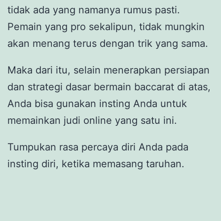
tidak ada yang namanya rumus pasti.
Pemain yang pro sekalipun, tidak mungkin
akan menang terus dengan trik yang sama.
Maka dari itu, selain menerapkan persiapan
dan strategi dasar bermain baccarat di atas,
Anda bisa gunakan insting Anda untuk
memainkan judi online yang satu ini.
Tumpukan rasa percaya diri Anda pada
insting diri, ketika memasang taruhan.